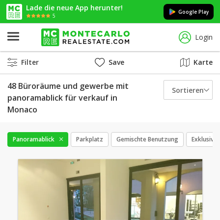
Lade die neue App herunter!
Google Play
5
Login
Filter
Save
Karte
48 Büroräume und gewerbe mit
Sortieren
panoramablick für verkauf in
Monaco
Panoramablick
Parkplatz
Gemischte Benutzung
Exklusiv