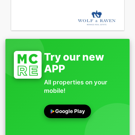
Try our new
APP
All properties on your
mobile!
Google Play