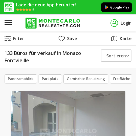
Lade die neue App herunter!
Google Play
5
Login
Filter
Save
Karte
133 Büros für verkauf in Monaco
Sortieren
Fontvieille
Panoramablick
Parkplatz
Gemischte Benutzung
Freifläche