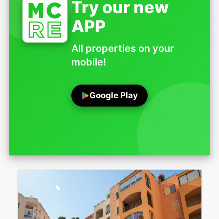
Try our new
APP
All properties on your
mobile!
Google Play