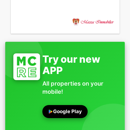
Try our new
APP
All properties on your
mobile!
Google Play