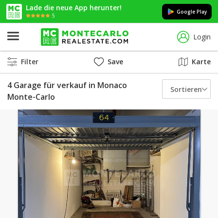
Lade die neue App herunter!
Google Play
5
Login
Filter
Save
Karte
4 Garage für verkauf in Monaco
Sortieren
Monte-Carlo