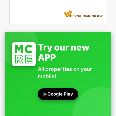
Try our new
APP
All properties on your
mobile!
Google Play