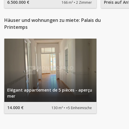
6.500.000 €
Preis auf An
166 m²
2 Zimmer
Häuser und wohnungen zu miete: Palais du
Printemps
Elégant appartement de 5 pièces - aperçu
mer
14.000 €
130 m²
+5 Einheimische