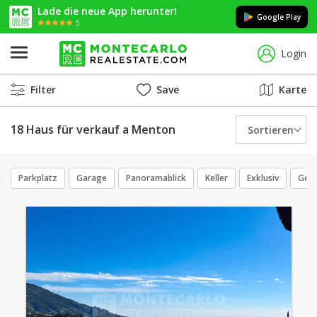
Lade die neue App herunter!
Google Play
5
Login
Filter
Save
Karte
18 Haus für verkauf a Menton
Sortieren
Parkplatz
Garage
Panoramablick
Keller
Exklusiv
Gemi