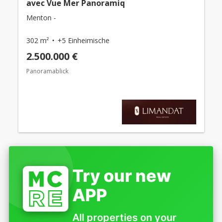
avec Vue Mer Panoramiq
Menton -
302 m²
+5 Einheimische
2.500.000 €
Panoramablick
Try our new
APP
All properties on your