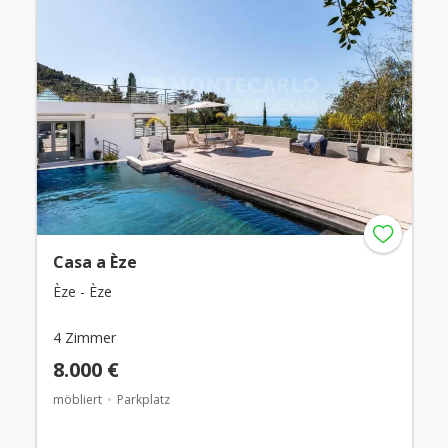
Casa a Èze
Èze - Èze
4 Zimmer
8.000 €
möbliert
Parkplatz