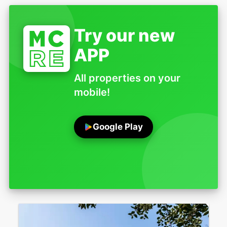
Try our new
APP
All properties on your
mobile!
Google Play