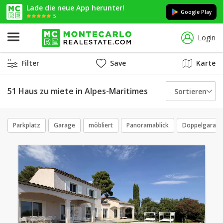
Lade die neue App herunter!
Google Play
5
Login
Filter
Save
Karte
51 Haus zu miete in Alpes-Maritimes
Sortieren
Parkplatz
Garage
möbliert
Panoramablick
Doppelgarag