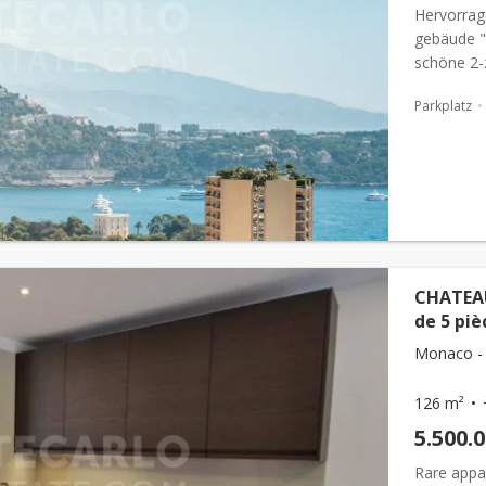
Hervorrag
gebäude "c
schöne 2
in der näh
Parkplatz
CHATEAU
de 5 piè
Monaco - 
126 m²
5.500.
Rare appa