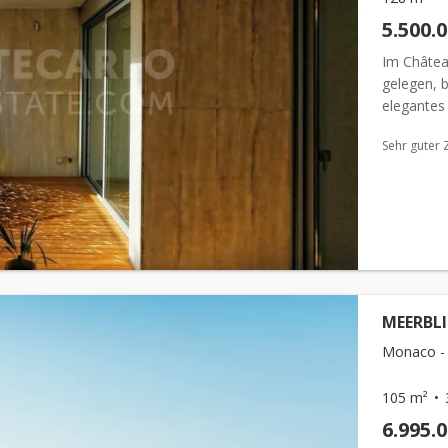
5.500.
Im Château
gelegen, 
elegantes
entfernt. 
Sehr guter 
MEERBLI
Monaco - 
105 m²
6.995.