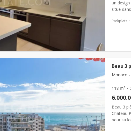
un design 
situe dans
24h/24; em
Parkplatz
Beau 3 
Monaco - 
118 m²
6.000.
Beau 3 pi
Château P
pour sa l
ainsi que 