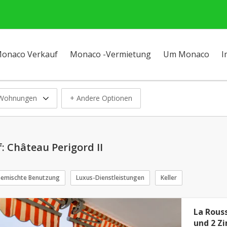
onaco Verkauf
Monaco -Vermietung
Um Monaco
I
 Wohnungen
+ Andere Optionen
 Château Perigord II
emischte Benutzung
Luxus-Dienstleistungen
Keller
La Rous
und 2 Z