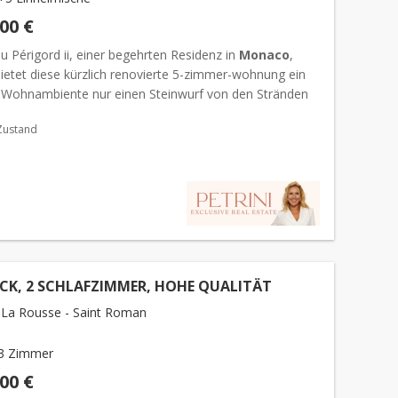
000 €
 Périgord ii, einer begehrten Residenz in
Monaco
,
bietet diese kürzlich renovierte 5-zimmer-wohnung ein
 Wohnambiente nur einen Steinwurf von den Stränden
Es wird möbliert angeboten und vereint Funktionalität,...
Zustand
CK, 2 SCHLAFZIMMER, HOHE QUALITÄT
La Rousse - Saint Roman
3 Zimmer
000 €