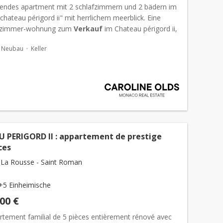
endes apartment mit 2 schlafzimmern und 2 bädern im
hateau périgord ii" mit herrlichem meerblick. Eine
-zimmer-wohnung zum
Verkauf
im Chateau périgord ii,
e aller Annehmlichkeiten und des Stra...
Neubau
Keller
 PERIGORD II : appartement de prestige
ces
La Rousse - Saint Roman
+5 Einheimische
000 €
rtement familial de 5 pièces entièrement rénové avec