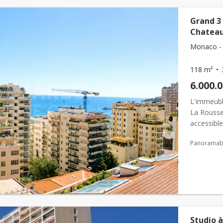
Grand 3 
Chateau
Monaco - 
118 m²
6.000.
L'immeuble
La Rousse
accessible
sur 30 éta
Panoramabl
Studio à