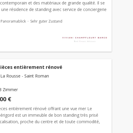
contemporain et des matériaux de grande qualité. Il se
 une résidence de standing avec service de conciergerie
placement stratégique, à proximité des plag...
Panoramablick
Sehr guter Zustand
pièces entièrement rénové
La Rousse - Saint Roman
3 Zimmer
000 €
èces entièrement rénové offrant une vue mer Le
érigord est un immeuble de bon standing très prisé
ocalisation, proche du centre et de toute commodité,
pour ses services, conciergerie 24h/24. Ce beau 3