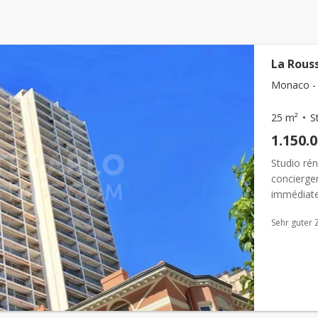
La Rouss
Monaco - 
25 m²
S
1.150.
Studio ré
concierger
immédiate
terre élég
Sehr guter 