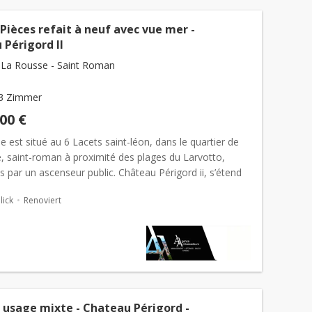
Pièces refait à neuf avec vue mer -
 Périgord II
La Rousse - Saint Roman
3 Zimmer
000 €
 est situé au 6 Lacets saint-léon, dans le quartier de
, saint-roman à proximité des plages du Larvotto,
s par un ascenseur public. Château Périgord ii, s’étend
ges et a été construit en 1973. Il dispose d’un...
ick
Renoviert
 usage mixte - Chateau Périgord -