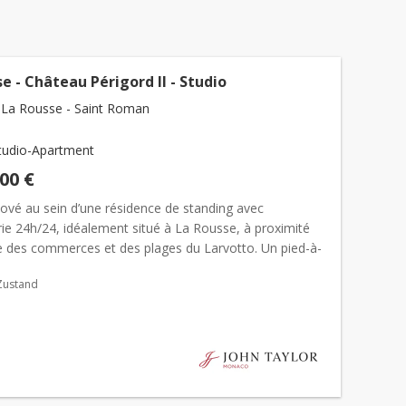
e - Château Périgord II - Studio
La Rousse - Saint Roman
tudio-Apartment
000 €
nové au sein d’une résidence de standing avec
ie 24h/24, idéalement situé à La Rousse, à proximité
 des commerces et des plages du Larvotto. Un pied-à-
ant ou un investissement locatif de qualité. Dans une r...
Zustand