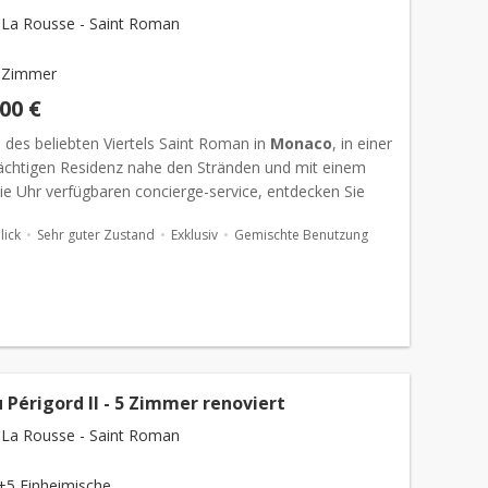
La Rousse - Saint Roman
 Zimmer
000 €
 des beliebten Viertels Saint Roman in
Monaco
, in einer
rächtigen Residenz nahe den Stränden und mit einem
ie Uhr verfügbaren concierge-service, entdecken Sie
rmante 2-zimmer-wohnung. Auf einem hohen
ick
Sehr guter Zustand
Exklusiv
Gemischte Benutzung
..
Périgord II - 5 Zimmer renoviert
La Rousse - Saint Roman
+5 Einheimische