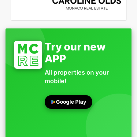
Try our new
APP
All properties on your
mobile!
Google Play