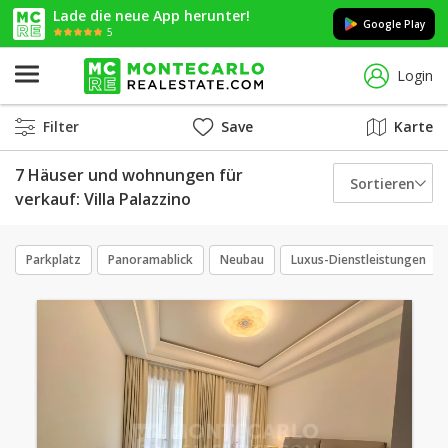
Lade die neue App herunter!
Google Play
5
Login
Filter
Save
Karte
7 Häuser und wohnungen für
Sortieren
verkauf: Villa Palazzino
Parkplatz
Panoramablick
Neubau
Luxus-Dienstleistungen