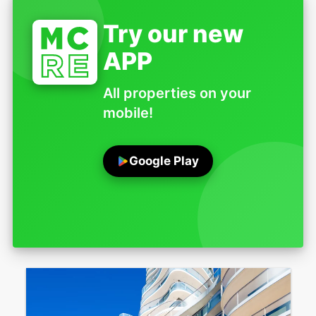
Try our new
APP
All properties on your
mobile!
Google Play