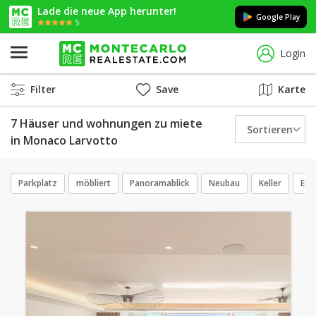
Lade die neue App herunter!
Google Play
5
Login
Filter
Save
Karte
7 Häuser und wohnungen zu miete
Sortieren
in Monaco Larvotto
Parkplatz
möbliert
Panoramablick
Neubau
Keller
Exk