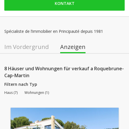
KONTAKT
Samstag: geschlossen
Sonntag: geschlossen
Montag: 09:00 - 12:30 | 14:00 - 18:00
Dienstag: 09:00 - 12:30 | 14:00 - 18:00
Spécialiste de l’immobilier en Principauté depuis 1981
Mittwoch: 09:00 - 12:30 | 14:00 - 18:00
Im Vordergrund
Anzeigen
Donnerstag: 09:00 - 12:30 | 14:00 - 18:00
8 Häuser und Wohnungen für verkauf a Roquebrune-
Cap-Martin
Filtern nach Typ
Haus (7)
Wohnungen (1)