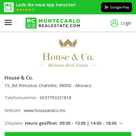
Lade die neue App herunter!
Google Play
5
Login
House & Co.
15, Bd Princesse Charlotte, 98000 - Monaco
Telefonnummer:
0037793251818
Website:
www.houseandco.mc
Zeitpläne:
Heute geöffnet: 09:00 - 13:00 | 14:00 - 18:00
Freitag: 09:00 - 13:00 | 14:00 - 18:00