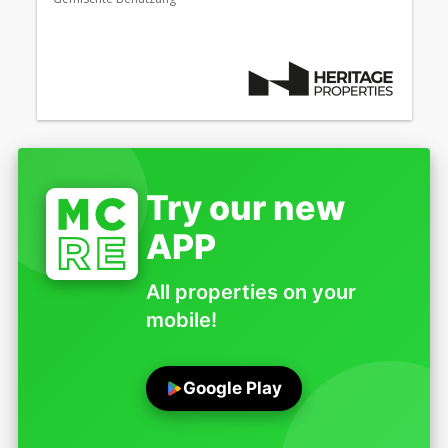
Try our new
APP
All properties on your
mobile!
Google Play