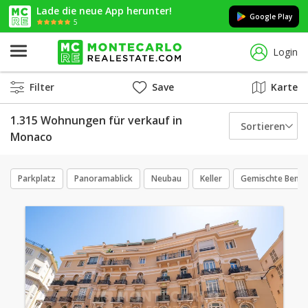
Lade die neue App herunter!
Google Play
5
Login
Filter
Save
Karte
1.315 Wohnungen für verkauf in
Sortieren
Monaco
Parkplatz
Panoramablick
Neubau
Keller
Gemischte Benu