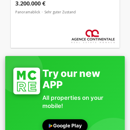
3.200.000 €
Panoramablick
Sehr guter Zustand
Try our new
APP
All properties on your
mobile!
Google Play