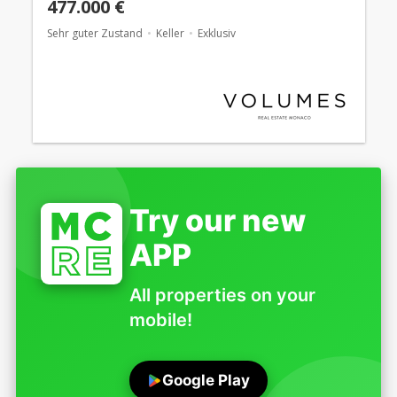
477.000 €
Sehr guter Zustand
Keller
Exklusiv
Try our new
APP
All properties on your
mobile!
Google Play