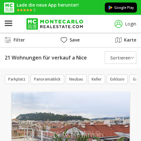
Lade die neue App herunter!
Google Play
5
Login
Filter
Save
Karte
21 Wohnungen für verkauf a Nice
Sortieren
Parkplatz
Panoramablick
Neubau
Keller
Exklusiv
Gar