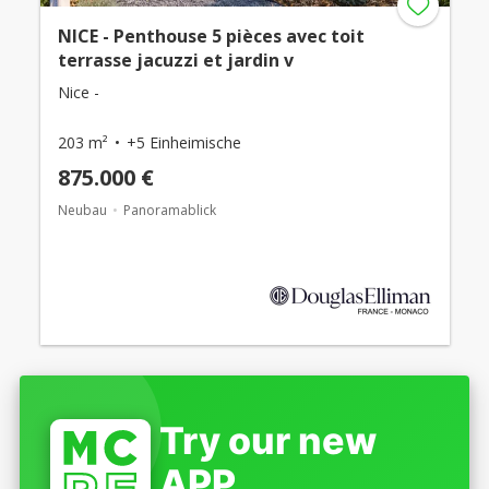
NICE - Penthouse 5 pièces avec toit
terrasse jacuzzi et jardin v
Nice -
203 m²
+5 Einheimische
875.000 €
Neubau
Panoramablick
Try our new
APP