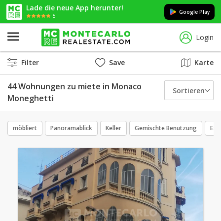
Lade die neue App herunter!
Google Play
5
Login
Filter
Save
Karte
44 Wohnungen zu miete in Monaco
Sortieren
Moneghetti
möbliert
Panoramablick
Keller
Gemischte Benutzung
Exk