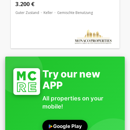
3.200 €
Guter Zustand
Keller
Gemischte Benutzung
Try our new
APP
All properties on your
mobile!
Google Play