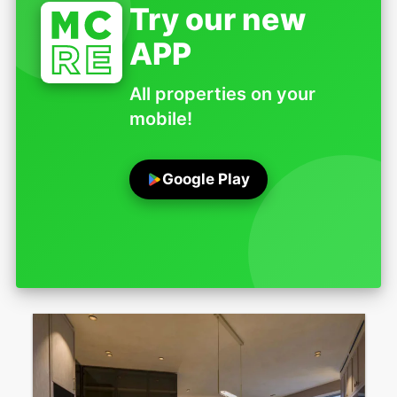
Try our new
APP
All properties on your
mobile!
Google Play