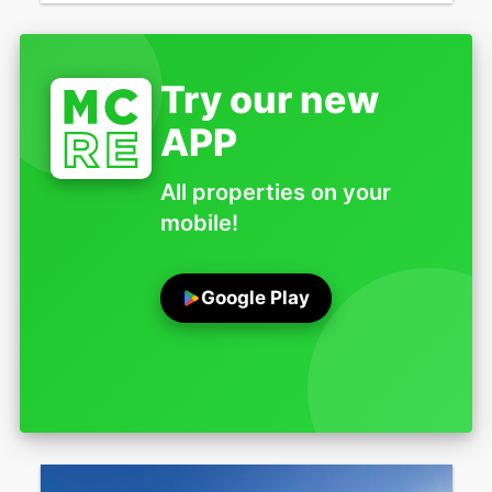
Try our new
APP
All properties on your
mobile!
Google Play