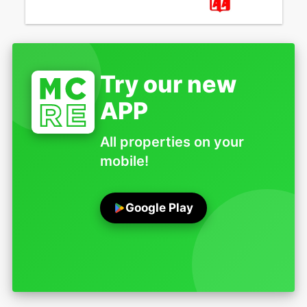
Try our new
APP
All properties on your
mobile!
Google Play