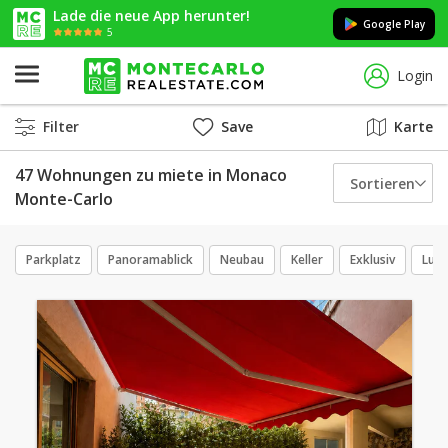
Lade die neue App herunter!
Google Play
5
Login
Filter
Save
Karte
47 Wohnungen zu miete in Monaco
Sortieren
Monte-Carlo
Parkplatz
Panoramablick
Neubau
Keller
Exklusiv
Luxu