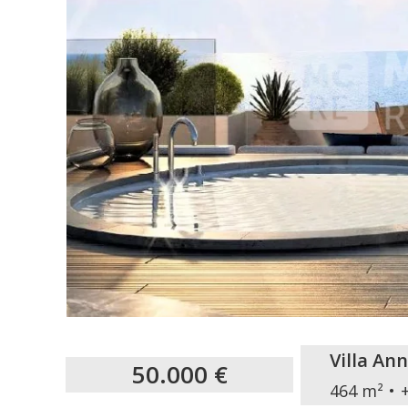
Villa An
50.000 €
464 m²
+