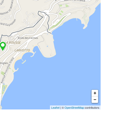
+
−
Leaflet
| ©
OpenStreetMap
contributors