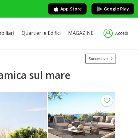
App Store
Google Play
iliari
Quartieri e Edifici
MAGAZINE
Accedi
Successivo
ramica sul mare