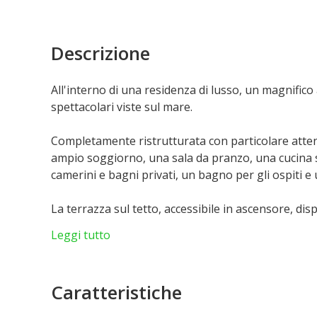
Descrizione
All'interno di una residenza di lusso, un magnifico at
spettacolari viste sul mare.
Completamente ristrutturata con particolare attenz
ampio soggiorno, una sala da pranzo, una cucina 
camerini e bagni privati, un bagno per gli ospiti e
La terrazza sul tetto, accessibile in ascensore, di
godere al massimo della vista panoramica.
Leggi tutto
Due posti auto completano questa eccezionale pro
Caratteristiche