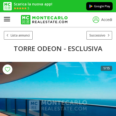
Scarica la nuova app!
Google Play
5
Accedi
Lista annunci
Successivo
TORRE ODEON - ESCLUSIVA
1
/15