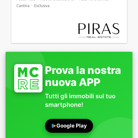
Cantina
Esclusiva
Prova la nostra
nuova APP
Tutti gli immobili sul tuo
smartphone!
Google Play