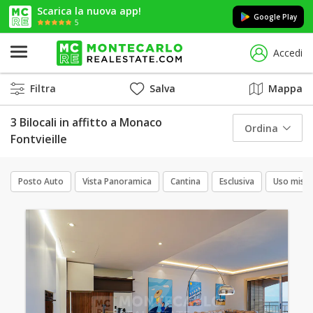
Scarica la nuova app!
Google Play
5
Accedi
Filtra
Salva
Mappa
3 Bilocali in affitto a Monaco
Ordina
Fontvieille
Posto Auto
Vista Panoramica
Cantina
Esclusiva
Uso mist