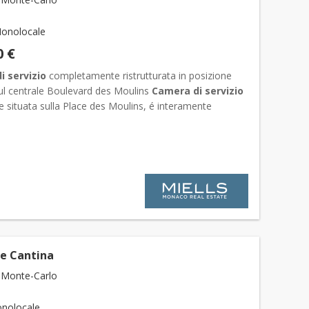
onolocale
0 €
i servizio
completamente ristrutturata in posizione
sul centrale Boulevard des Moulins
Camera di servizio
 situata sulla Place des Moulins, é interamente
ata dotata di angolo cottura, stanza da bagno con
 e Cantina
 Monte-Carlo
nolocale