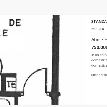
STANZA 
Monaco - 
26 m²
M
750.00
In un edif
domestica 
domestica
doccia con 
Buono Stat