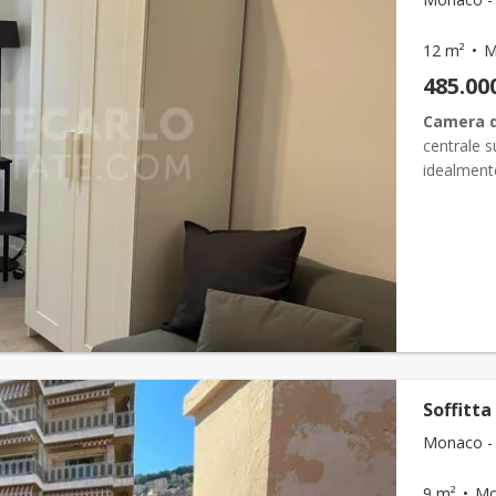
12 m²
M
485.00
Camera d
centrale 
idealmente
ristruttur
docci...
Soffitta
Monaco -
9 m²
Mo