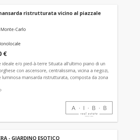
ansarda ristrutturata vicino al piazzale
 Monte-Carlo
onolocale
0 €
e ideale e/o pied-à-terre Situata all'ultimo piano di un
rghese con ascensore, centralissima, vicina a negozi,
e luminosa mansarda ristrutturata, composta da zona
armadi, piccolo angolo cottura e bagno c...
o
RA - GIARDINO ESOTICO