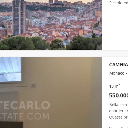
Piccolo ed
del Larvo
CAMERA
Monaco - 
13 m²
550.00
Bella sala
quartiere 
Questa pr
lavandino)