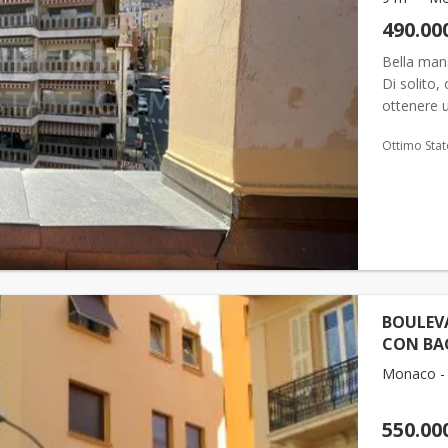
490.00
Bella mans
Di solito,
ottenere 
del person
Ottimo Stat
BOULEVA
CON BAG
Monaco - 
550.00