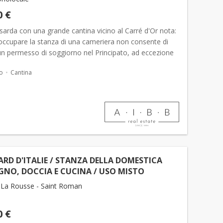
0 €
arda con una grande cantina vicino al Carré d'Or nota:
 occupare la stanza di una cameriera non consente di
un permesso di soggiorno nel Principato, ad eccezione
ale domestico alloggiato dal datore di lavoro....
o
Cantina
RD D'ITALIE / STANZA DELLA DOMESTICA
NO, DOCCIA E CUCINA / USO MISTO
La Rousse - Saint Roman
0 €