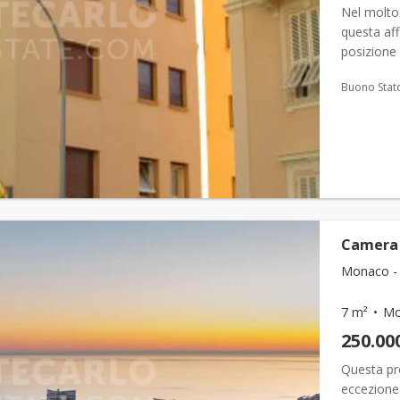
Nel molto
questa af
posizione 
ristoranti 
Buono Stat
Camera 
Monaco - 
7 m²
Mo
250.00
Questa pr
eccezione 