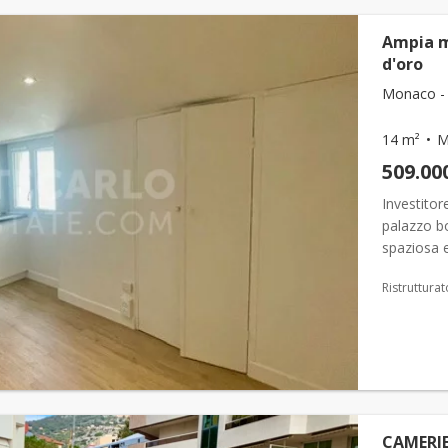
Ampia m
d'oro
Monaco -
14 m²
M
509.00
Investitor
palazzo bo
spaziosa 
notte con 
Ristrutturat
CAMERIE