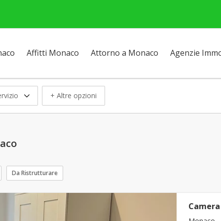
naco
Affitti Monaco
Attorno a Monaco
Agenzie Immob
rvizio
+ Altre opzioni
naco
Da Ristrutturare
Camera 
Monaco -