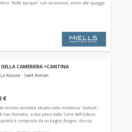
ificio "Belle Epoque" con ascensore, vicino alle spiagge
tto.
Camera di servizio
in buono stato ge...
 DELLA CAMERIERA +CANTINA
La Rousse - Saint Roman
0 €
 di servizio arredata situata nella residenza "Auteuil",
di San Romano, a due passi dalla Torre dell'Odeon.
oprietà è composta da un bagno (bagno, doccia,
 Una stanza principale con zona cucina. Oltre a una s...