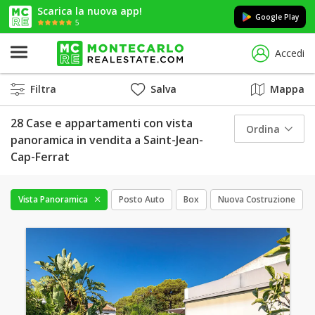
Scarica la nuova app!
Google Play
5
Accedi
Filtra
Salva
Mappa
28 Case e appartamenti con vista
Ordina
panoramica in vendita a Saint-Jean-
Cap-Ferrat
Vista Panoramica
Posto Auto
Box
Nuova Costruzione