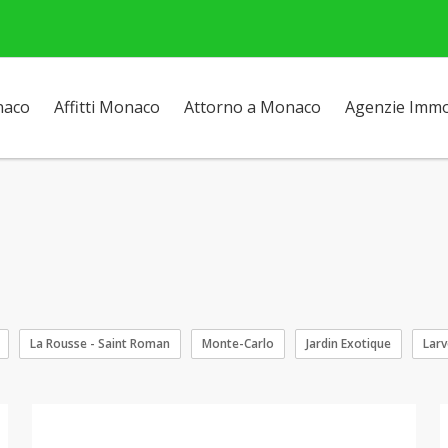
naco
Affitti Monaco
Attorno a Monaco
Agenzie Immob
La Rousse - Saint Roman
Monte-Carlo
Jardin Exotique
Larv