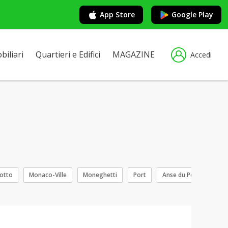
App Store
Google Play
iliari
Quartieri e Edifici
MAGAZINE
Accedi
otto
Monaco-Ville
Moneghetti
Port
Anse du Portier