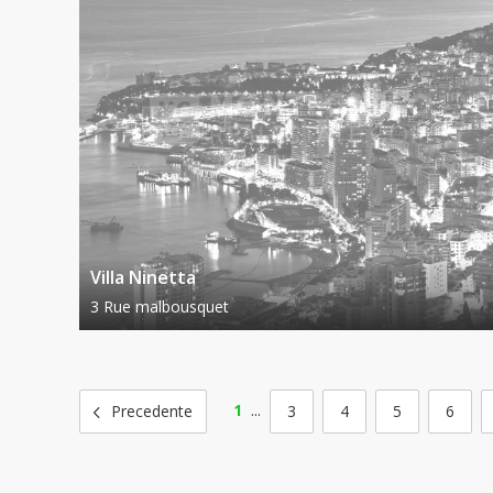
Villa Ninetta
3 Rue malbousquet
1
...
3
4
5
6