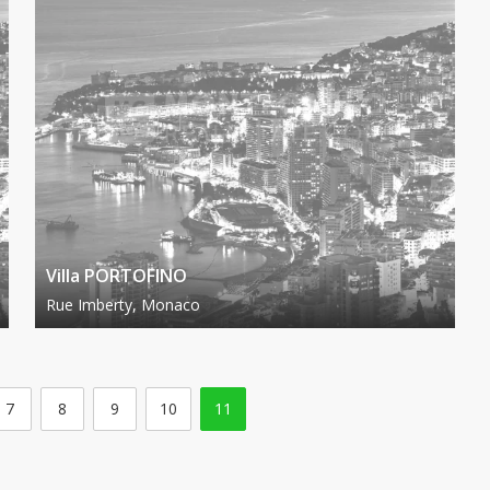
Villa PORTOFINO
Rue Imberty, Monaco
7
8
9
10
11