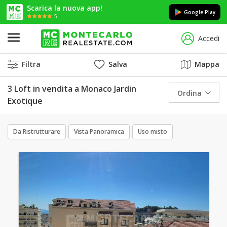
Scarica la nuova app!
Google Play
5
Accedi
Filtra
Salva
Mappa
3 Loft in vendita a Monaco Jardin
Ordina
Exotique
Da Ristrutturare
Vista Panoramica
Uso misto