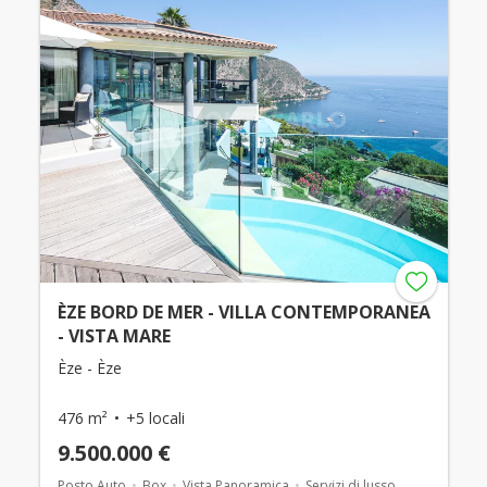
ÈZE BORD DE MER - VILLA CONTEMPORANEA
- VISTA MARE
Èze - Èze
476 m²
+5 locali
9.500.000 €
Posto Auto
Box
Vista Panoramica
Servizi di lusso