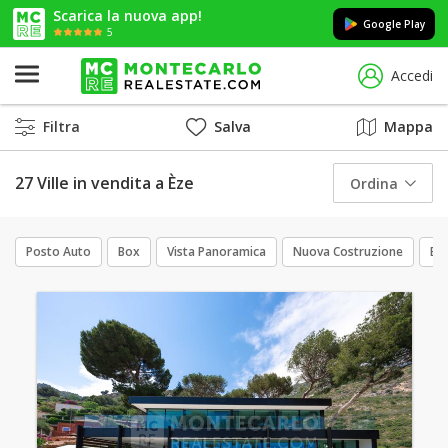
Scarica la nuova app!
Google Play
5
Accedi
Filtra
Salva
Mappa
27 Ville in vendita a Èze
Ordina
Posto Auto
Box
Vista Panoramica
Nuova Costruzione
Bo