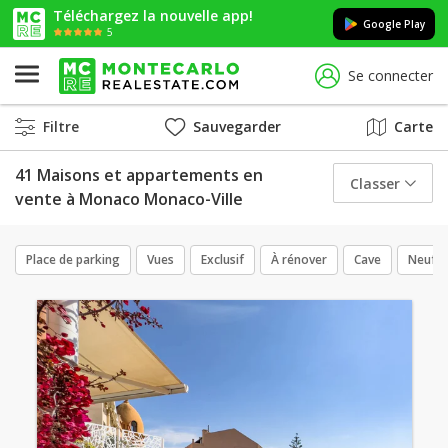
Téléchargez la nouvelle app!
Google Play
5
Se connecter
Filtre
Sauvegarder
Carte
41 Maisons et appartements en
Classer
vente à Monaco Monaco-Ville
Place de parking
Vues
Exclusif
À rénover
Cave
Neuf