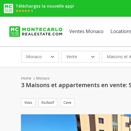
Téléchargez la nouvelle app!
5
Ventes Monaco
Location
Monaco
Vente
Maisons et 
Home
Monaco
3 Maisons et appartements en vente:
Vues
Exclusif
Cave