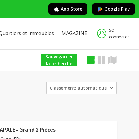
App Store
Google Play
Se
Quartiers et Immeubles
MAGAZINE
connecter
Sauvegarder
la recherche
Classement:
automatique
PALE - Grand 2 Pièces
Carré d'Or