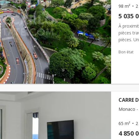
98 m²
2
5 035 
À proximit
pièces tra
pièces. Un
Grand Pri
Bon état
CARRE D
Monaco - 
65 m²
2
4 850 