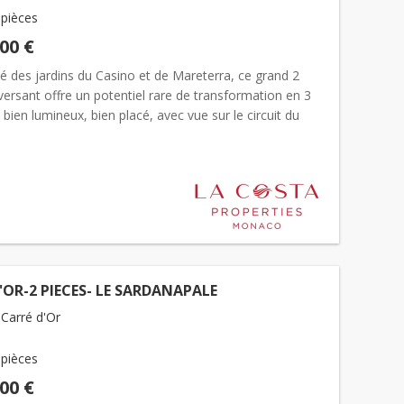
 pièces
000 €
é des jardins du Casino et de Mareterra, ce grand 2
versant offre un potentiel rare de transformation en 3
 bien lumineux, bien placé, avec vue sur le circuit du
x. Cet appartement de 98 m² comprend une entré...
'OR-2 PIECES- LE SARDANAPALE
Carré d'Or
 pièces
000 €