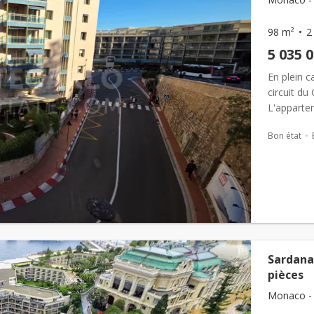
98 m²
2
5 035 
En plein c
circuit du 
L'appartem
pour une i.
Bon état
Sardana
pièces
Monaco - 