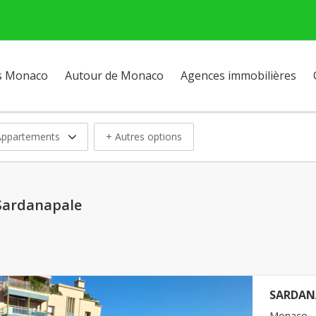
s Monaco
Autour de Monaco
Agences immobilières
Appartements
+ Autres options
 Sardanapale
SARDANA
Monaco - 