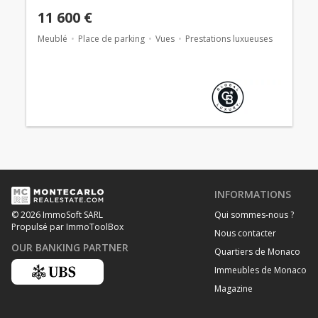
11 600 €
Meublé
Place de parking
Vues
Prestations luxueuses
INFORMATIONS
Qui sommes-nous ?
© 2026 ImmoSoft SARL
Propulsé par ImmoToolBox
Nous contacter
OUR BANKING PARTNER
Quartiers de Monaco
Immeubles de Monaco
Magazine