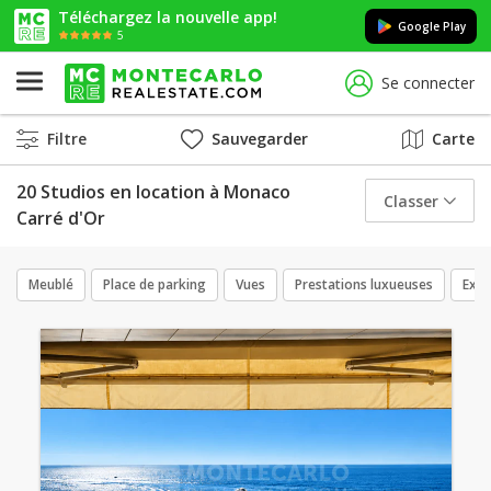
Téléchargez la nouvelle app!
Google Play
5
Se connecter
Filtre
Sauvegarder
Carte
20 Studios en location à Monaco
Classer
Carré d'Or
Meublé
Place de parking
Vues
Prestations luxueuses
Excl