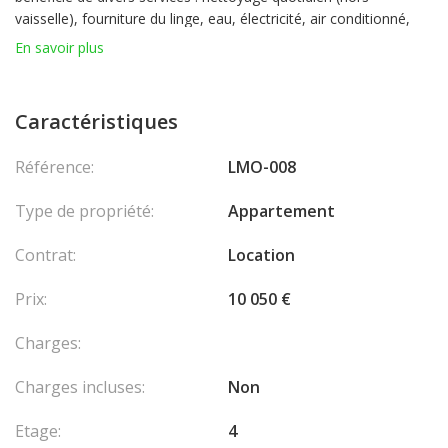
vaisselle), fourniture du linge, eau, électricité, air conditionné,
assurance multirisque, abonnement TV, et Wi-Fi gratuit. Les
En savoir plus
résidents ont accès à la piscine, au fitness et au solarium, avec
une réduction de 20 % sur les services de l'hôtel. Le parking est
en supplément. Possibilité de maintenir ou de demander une
Caractéristiques
carte de séjour.
Référence:
LMO-008
Type de propriété:
Appartement
Contrat:
Location
Prix:
10 050 €
Charges:
Charges incluses:
Non
Etage:
4