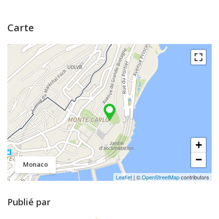
Carte
+
−
Monaco
Leaflet
| ©
OpenStreetMap
contributors
Publié par