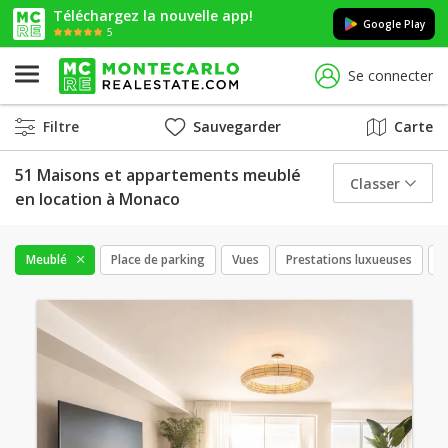
Téléchargez la nouvelle app!
Google Play
5
Se connecter
Filtre
Sauvegarder
Carte
51 Maisons et appartements meublé
Classer
en location à Monaco
Meublé
Place de parking
Vues
Prestations luxueuses
C