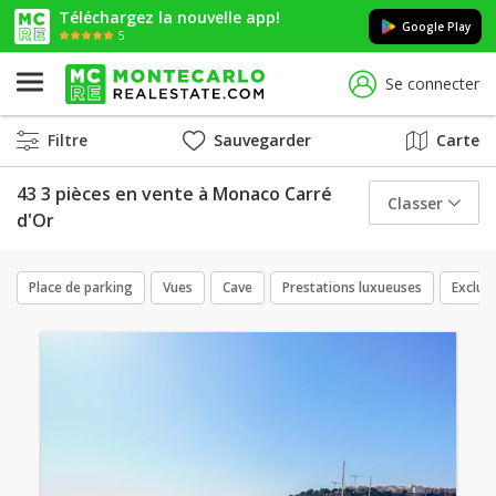
Téléchargez la nouvelle app!
Google Play
5
Se connecter
Filtre
Sauvegarder
Carte
43 3 pièces en vente à Monaco Carré
Classer
d'Or
Place de parking
Vues
Cave
Prestations luxueuses
Exclusi