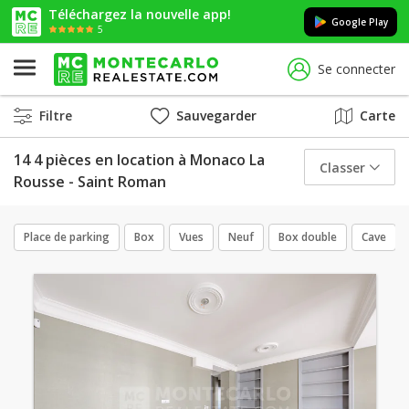
Téléchargez la nouvelle app!
Google Play
5
Se connecter
Filtre
Sauvegarder
Carte
14 4 pièces en location à Monaco La
Classer
Rousse - Saint Roman
Place de parking
Box
Vues
Neuf
Box double
Cave