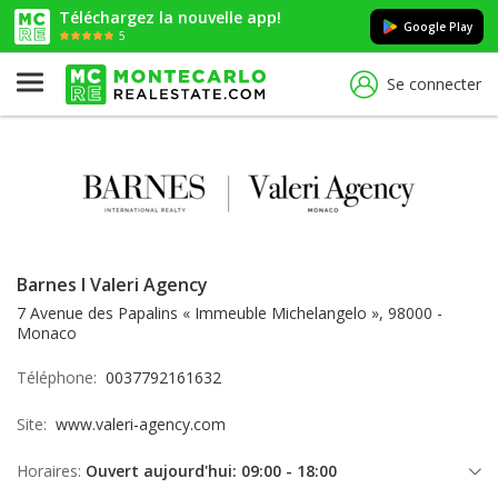
Téléchargez la nouvelle app!
Google Play
5
Se connecter
Barnes I Valeri Agency
7 Avenue des Papalins « Immeuble Michelangelo », 98000 -
Monaco
Téléphone:
0037792161632
Site:
www.valeri-agency.com
Horaires:
Ouvert aujourd'hui: 09:00 - 18:00