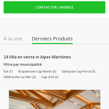
vendredi: 09:00 - 18:00
CONTACTER L'AGENCE
samedi: Fermé
dimanche: Fermé
lundi: 09:00 - 18:00
mardi: 09:00 - 18:00
À la une
Derniers Produits
mercredi: 09:00 - 18:00
jeudi: 09:00 - 18:00
24 Villa en vente in Alpes-Maritimes
Filtre par municipalité
Èze (7)
Roquebrune-Cap-Martin (5)
Saint-Jean-Cap-Ferrat (5)
Villefranche-sur-Mer (3)
Cap-d'Ail (2)