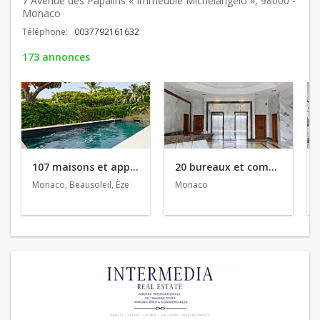
7 Avenue des Papalins « Immeuble Michelangelo », 98000 -
Monaco
Téléphone:
0037792161632
173 annonces
107 maisons et appartements en vente
20 bureaux et commerces en vente
Monaco, Beausoleil, Èze
Monaco