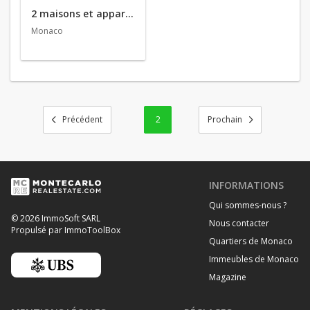
2 maisons et appartements en vente
Monaco
2
INFORMATIONS
Qui sommes-nous ?
© 2026 ImmoSoft SARL
Nous contacter
Propulsé par ImmoToolBox
Quartiers de Monaco
Immeubles de Monaco
Magazine