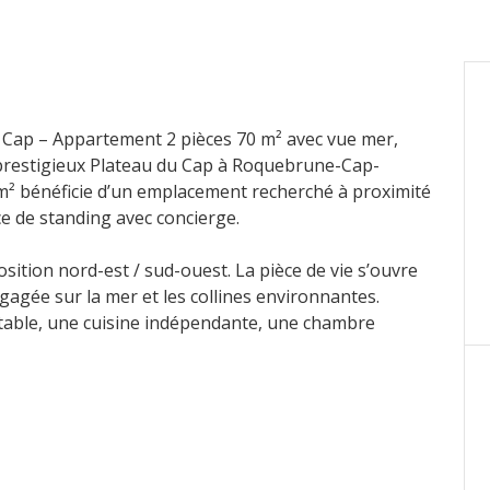
 Cap – Appartement 2 pièces 70 m² avec vue mer,
le prestigieux Plateau du Cap à Roquebrune-Cap-
 m² bénéficie d’un emplacement recherché à proximité
e de standing avec concierge.
osition nord-est / sud-ouest. La pièce de vie s’ouvre
gagée sur la mer et les collines environnantes.
table, une cuisine indépendante, une chambre
mme : piscine, courts de tennis, terrain de pétanque,
nt ce bien.