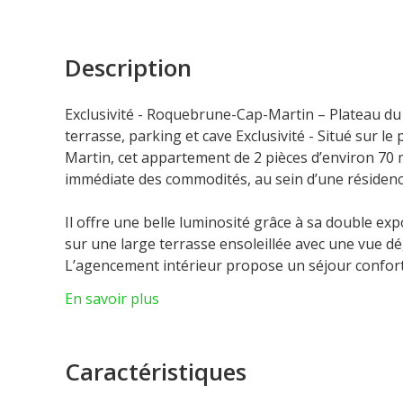
Description
Exclusivité - Roquebrune-Cap-Martin – Plateau du
terrasse, parking et cave Exclusivité - Situé sur 
Martin, cet appartement de 2 pièces d’environ 70
immédiate des commodités, au sein d’une résidenc
Il offre une belle luminosité grâce à sa double exp
sur une large terrasse ensoleillée avec une vue dé
L’agencement intérieur propose un séjour confor
spacieuse et une salle de bains.
En savoir plus
La résidence séduit par ses prestations haut de ga
parc arboré et fleuri parfaitement entretenu.
Caractéristiques
Un parking extérieur privatif et une cave complète