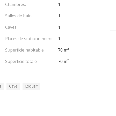
Chambres:
1
soins.
Salles de bain:
1
 une résidence principale ou secondaire sur la Côte
Caves:
1
Places de stationnement:
1
Superficie habitable:
70 m²
est exposé sont disponibles sur le site Géorisques :
Superficie totale:
70 m²
e du vendeur.
s
Cave
Exclusif