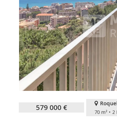
Roque
579 000 €
70 m²
2 