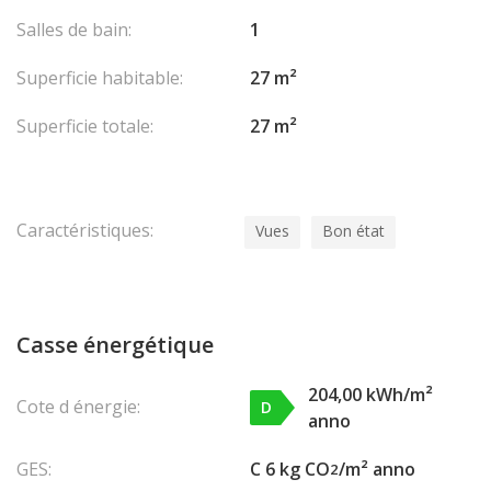
Salles de bain:
1
Superficie habitable:
27 m²
Superficie totale:
27 m²
Caractéristiques:
Vues
Bon état
Casse énergétique
204,00 kWh/m²
Cote d énergie:
D
anno
GES:
C 6 kg CO
/m² anno
2