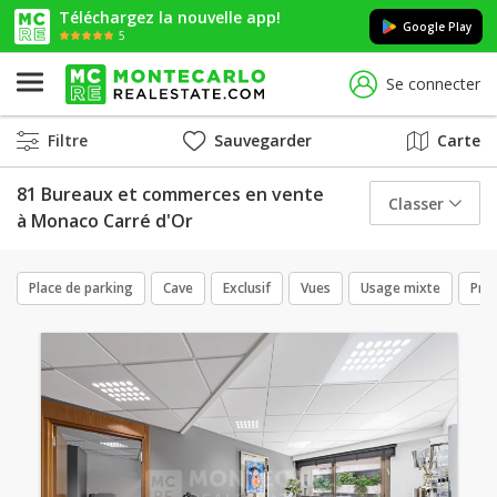
Téléchargez la nouvelle app!
Google Play
5
Se connecter
Filtre
Sauvegarder
Carte
81 Bureaux et commerces en vente
Classer
à Monaco Carré d'Or
Place de parking
Cave
Exclusif
Vues
Usage mixte
Pres