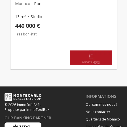
Monaco - Port
13 m²
Studio
440 000 €
Très bon état
INFORMATIONS
Qui sommes-nous ?
© 2026 ImmoSoft SARL
Propulsé par ImmoToolBox
Nous contacter
OUR BANKING PARTNER
Quartiers de Monaco
Immeubles de Monaco