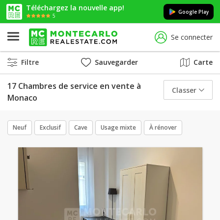
Téléchargez la nouvelle app!
Google Play
5
Se connecter
Filtre
Sauvegarder
Carte
17 Chambres de service en vente à
Classer
Monaco
Neuf
Exclusif
Cave
Usage mixte
À rénover