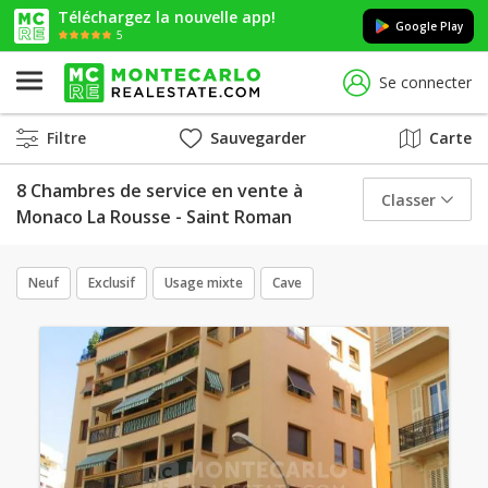
Téléchargez la nouvelle app!
Google Play
5
Se connecter
Filtre
Sauvegarder
Carte
8 Chambres de service en vente à
Classer
Monaco La Rousse - Saint Roman
Neuf
Exclusif
Usage mixte
Cave