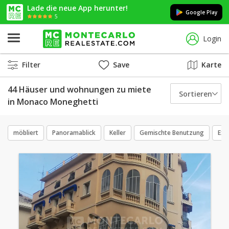
Lade die neue App herunter!
Google Play
5
Login
Filter
Save
Karte
44 Häuser und wohnungen zu miete
Sortieren
in Monaco Moneghetti
möbliert
Panoramablick
Keller
Gemischte Benutzung
Exk