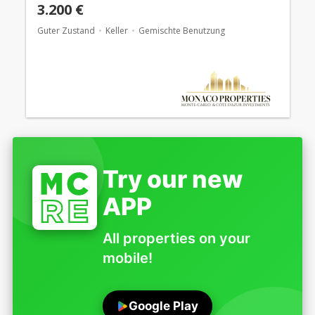
3.200 €
Guter Zustand
Keller
Gemischte Benutzung
Try our new
APP
All properties on your
mobile!
Google Play