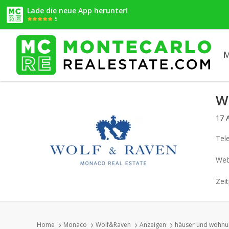
Lade die neue App herunter!
5
M
W
17 A
Tel
Web
Zeit
Home
Monaco
Wolf&Raven
Anzeigen
häuser und wohnun