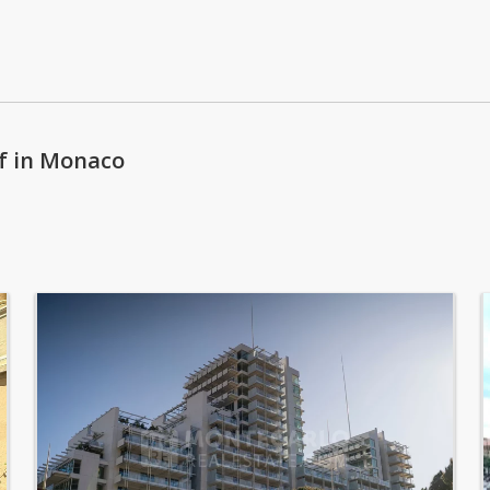
Dienstag: offen
Mittwoch: offen
Donnerstag: offen
Freitag: offen
f in Monaco