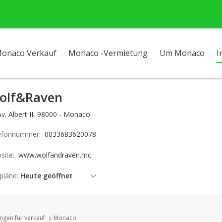
onaco Verkauf
Monaco -Vermietung
Um Monaco
I
olf&Raven
v. Albert II, 98000 - Monaco
efonnummer:
0033683620078
site:
www.wolfandraven.mc
pläne:
Heute geöffnet
Samstag: offen
Sonntag: offen
gen für verkauf
Monaco
Montag: offen