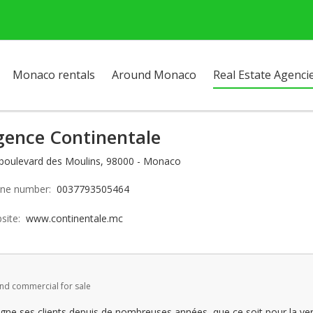
Monaco rentals
Around Monaco
Real Estate Agenci
gence Continentale
 boulevard des Moulins, 98000 - Monaco
ne number:
0037793505464
site:
www.continentale.mc
and commercial for sale
e ses clients depuis de nombreuses années, que ce soit pour la vente,