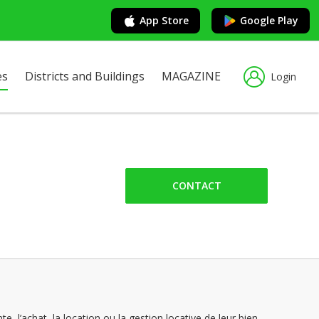
App Store
Google Play
es
Districts and Buildings
MAGAZINE
Login
CONTACT
 l’achat, la location ou la gestion locative de leur bien