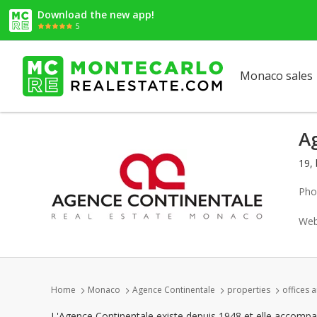
Download the new app!
5
Monaco sales
A
19,
Pho
Web
Home
Monaco
Agence Continentale
properties
offices 
L'Agence Continentale existe depuis 1948 et elle accompagn