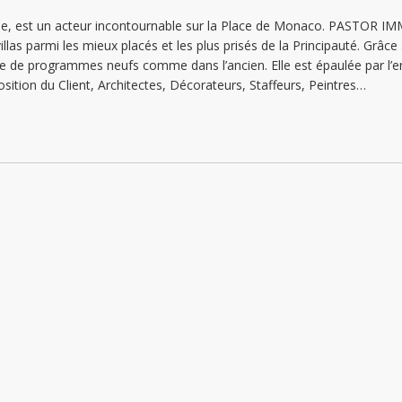
Sunday: Locked down
 est un acteur incontournable sur la Place de Monaco. PASTOR IMMO
illas parmi les mieux placés et les plus prisés de la Principauté. Gr
Monday: 09:00 - 18:30
 de programmes neufs comme dans l’ancien. Elle est épaulée par l’e
Tuesday: 09:00 - 18:30
osition du Client, Architectes, Décorateurs, Staffeurs, Peintres…
Wednesday: 09:00 - 18:30