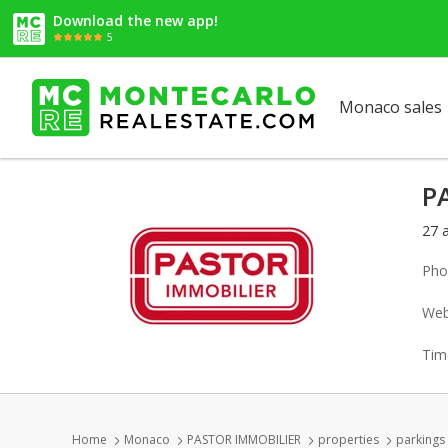
Download the new app!
5
Monaco sales
P
27 
Pho
Web
Tim
Home
Monaco
PASTOR IMMOBILIER
properties
parkings 