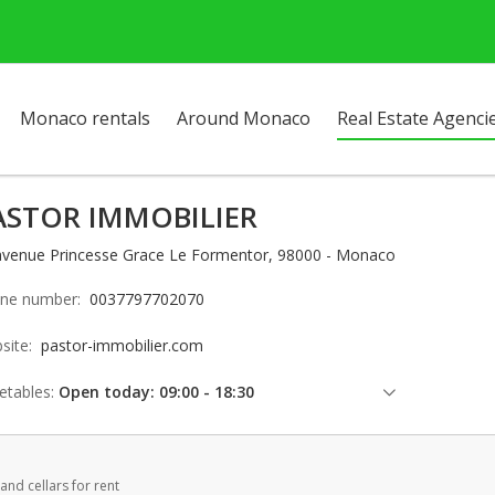
Monaco rentals
Around Monaco
Real Estate Agenci
ASTOR IMMOBILIER
avenue Princesse Grace Le Formentor, 98000 - Monaco
ne number:
0037797702070
site:
pastor-immobilier.com
etables:
Open today: 09:00 - 18:30
Thursday: 09:00 - 18:30
Friday: 09:00 - 18:30
and cellars for rent
Saturday: 09:30 - 12:30