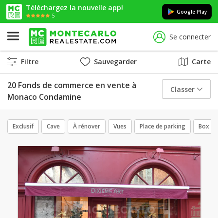
Téléchargez la nouvelle app!
Google Play
5
Se connecter
Filtre
Sauvegarder
Carte
20 Fonds de commerce en vente à
Classer
Monaco Condamine
Exclusif
Cave
À rénover
Vues
Place de parking
Box