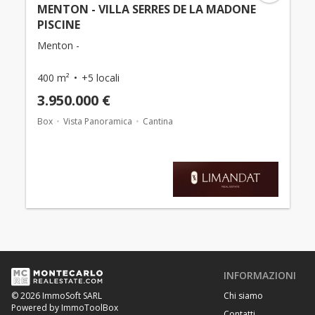
MENTON - VILLA SERRES DE LA MADONE
PISCINE
Menton -
400 m²
+5 locali
3.950.000 €
Box
Vista Panoramica
Cantina
INFORMAZIONI
Chi siamo
© 2026 ImmoSoft SARL
Powered by ImmoToolBox
Contatti