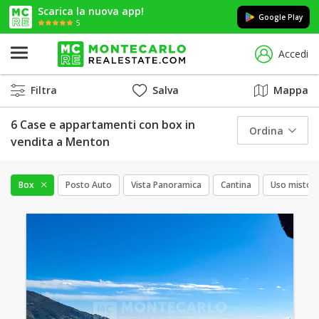
Scarica la nuova app!
Google Play
5
Accedi
Filtra
Salva
Mappa
6 Case e appartamenti con box in
Ordina
vendita a Menton
Box
Posto Auto
Vista Panoramica
Cantina
Uso misto