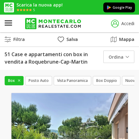
Scarica la nuova app!
Google Play
5
Accedi
Filtra
Salva
Mappa
51 Case e appartamenti con box in
Ordina
vendita a Roquebrune-Cap-Martin
Box
Posto Auto
Vista Panoramica
Box Doppio
Nuova 