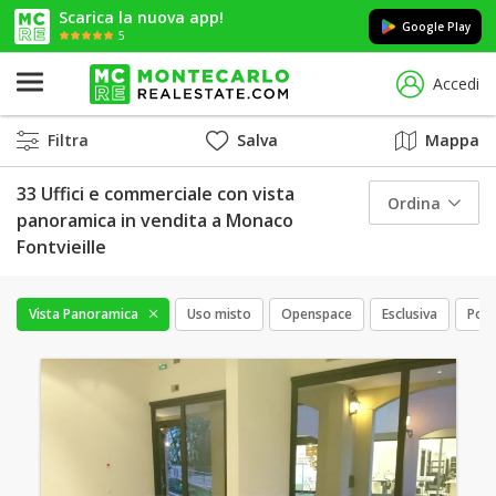
Scarica la nuova app!
Google Play
5
Accedi
Filtra
Salva
Mappa
33 Uffici e commerciale con vista
Ordina
panoramica in vendita a Monaco
Fontvieille
Vista Panoramica
Uso misto
Openspace
Esclusiva
Post