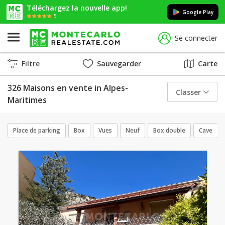
Téléchargez la nouvelle app!
Google Play
5
Se connecter
Filtre
Sauvegarder
Carte
326 Maisons en vente in Alpes-
Classer
Maritimes
Place de parking
Box
Vues
Neuf
Box double
Cave