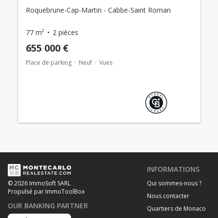
Roquebrune-Cap-Martin - Cabbe-Saint Roman
77 m²
2 pièces
655 000 €
Place de parking
Neuf
Vues
INFORMATIONS
Qui sommes-nous ?
© 2026 ImmoSoft SARL
Propulsé par ImmoToolBox
Nous contacter
OUR BANKING PARTNER
Quartiers de Monaco