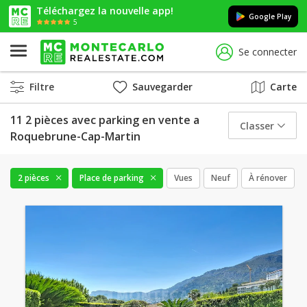
Téléchargez la nouvelle app!
Google Play
5
Se connecter
Filtre
Sauvegarder
Carte
11 2 pièces avec parking en vente a
Classer
Roquebrune-Cap-Martin
2 pièces
Place de parking
Vues
Neuf
À rénover