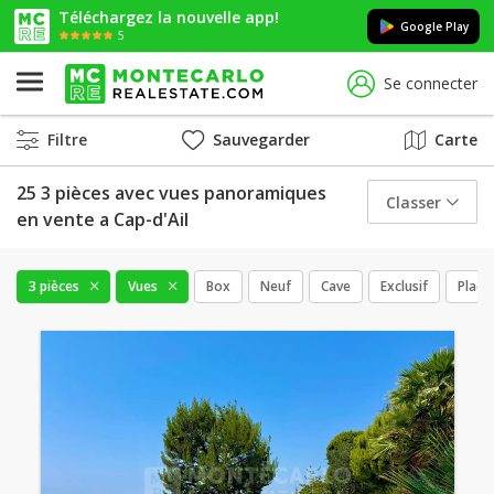
Téléchargez la nouvelle app!
Google Play
5
Se connecter
Filtre
Sauvegarder
Carte
25 3 pièces avec vues panoramiques
Classer
en vente a Cap-d'Ail
3 pièces
Vues
Box
Neuf
Cave
Exclusif
Place